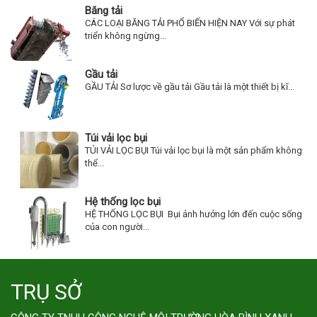
Băng tải
CÁC LOẠI BĂNG TẢI PHỔ BIẾN HIỆN NAY Với sự phát
triển không ngừng...
Gầu tải
GẦU TẢI Sơ lược về gầu tải Gầu tải là một thiết bị kĩ...
Túi vải lọc bụi
TÚI VẢI LỌC BỤI Túi vải lọc bụi là một sản phẩm không
thể...
Hệ thống lọc bụi
HỆ THỐNG LỌC BỤI Bụi ảnh hưởng lớn đến cuộc sống
của con người...
TRỤ SỞ