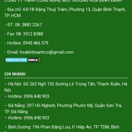
CÔNG TY TNHH CÔNG NGHỆ MÔI TRƯỜNG HÒA BÌNH XANH
- Địa chỉ: 69/18 Đặng Thuỳ Trâm, Phường 13, Quận Bình Thạnh,
TP. HCM
- ĐT: 08. 3882 2267
- Fax: 08. 3512 8588
- Hotline: 0943.466.579
- Email: hoabinhxanhco@gmail.com
CHI NHÁNH
– Hà Nội: Số 262 Ngõ 192 đường Lê Trọng Tấn, Thanh Xuân, Hà
Nội
– Hotline: 0906.840.903
– Đà Nẵng: 297 Hồ Nghinh, Phường Phước Mỹ, Quận Sơn Trà,
TP. Đà Nẵng
– Hotline: 0906.840.903
– Bình Dương: 196 Phan Đăng Lưu, P. Hiệp An, TP. TDM, Bình