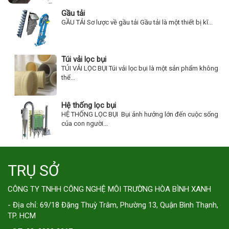
Gầu tải
GẦU TẢI Sơ lược về gầu tải Gầu tải là một thiết bị kĩ...
Túi vải lọc bụi
TÚI VẢI LỌC BỤI Túi vải lọc bụi là một sản phẩm không
thể...
Hệ thống lọc bụi
HỆ THỐNG LỌC BỤI Bụi ảnh hưởng lớn đến cuộc sống
của con người...
TRỤ SỞ
CÔNG TY TNHH CÔNG NGHỆ MÔI TRƯỜNG HÒA BÌNH XANH
- Địa chỉ: 69/18 Đặng Thuỳ Trâm, Phường 13, Quận Bình Thạnh,
TP. HCM