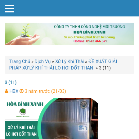
Trang Chủ
»
Dịch Vụ
»
Xử Lý Khí Thải
»
ĐỀ XUẤT GIẢI
PHÁP XỬ LÝ KHÍ THẢI LÒ HƠI ĐỐT THAN
»
3 (11)
3 (11)
HBX
3 năm trước (21/03)