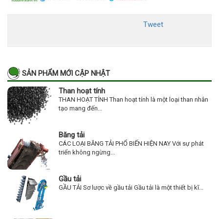
Tweet
SẢN PHẨM MỚI CẬP NHẬT
Than hoạt tính
THAN HOẠT TÍNH Than hoạt tính là một loại than nhân
tạo mang đến...
Băng tải
CÁC LOẠI BĂNG TẢI PHỔ BIẾN HIỆN NAY Với sự phát
triển không ngừng...
Gầu tải
GẦU TẢI Sơ lược về gầu tải Gầu tải là một thiết bị kĩ...