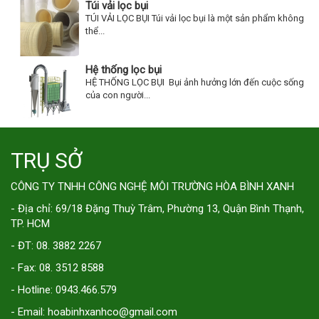
Túi vải lọc bụi
TÚI VẢI LỌC BỤI Túi vải lọc bụi là một sản phẩm không
thể...
Hệ thống lọc bụi
HỆ THỐNG LỌC BỤI Bụi ảnh hưởng lớn đến cuộc sống
của con người...
TRỤ SỞ
CÔNG TY TNHH CÔNG NGHỆ MÔI TRƯỜNG HÒA BÌNH XANH
- Địa chỉ: 69/18 Đặng Thuỳ Trâm, Phường 13, Quận Bình Thạnh,
TP. HCM
- ĐT: 08. 3882 2267
- Fax: 08. 3512 8588
- Hotline: 0943.466.579
- Email: hoabinhxanhco@gmail.com