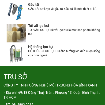
Gầu tải
GẦU TẢI Sơ lược về gầu tải Gầu tải là một thiết bị kĩ...
Túi vải lọc bụi
TÚI VẢI LỌC BỤI Túi vải lọc bụi là một sản phẩm không
thể...
Hệ thống lọc bụi
HỆ THỐNG LỌC BỤI Bụi ảnh hưởng lớn đến cuộc sống
của con người...
TRỤ SỞ
CÔNG TY TNHH CÔNG NGHỆ MÔI TRƯỜNG HÒA BÌNH XANH
- Địa chỉ: 69/18 Đặng Thuỳ Trâm, Phường 13, Quận Bình Thạnh,
TP. HCM
- ĐT: 08. 3882 2267