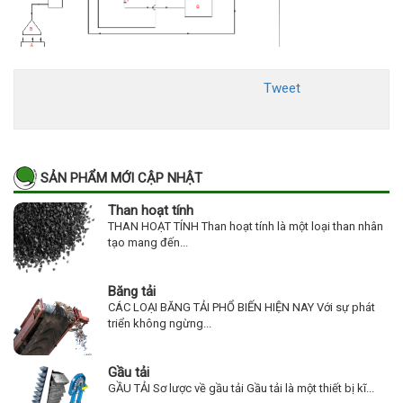
Tweet
SẢN PHẨM MỚI CẬP NHẬT
Than hoạt tính
THAN HOẠT TÍNH Than hoạt tính là một loại than nhân
tạo mang đến...
Băng tải
CÁC LOẠI BĂNG TẢI PHỔ BIẾN HIỆN NAY Với sự phát
triển không ngừng...
Gầu tải
GẦU TẢI Sơ lược về gầu tải Gầu tải là một thiết bị kĩ...