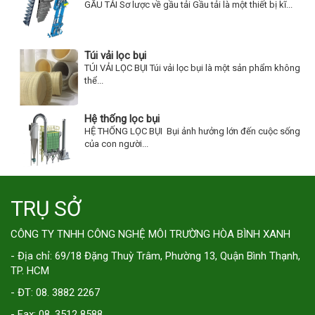
GẦU TẢI Sơ lược về gầu tải Gầu tải là một thiết bị kĩ...
Túi vải lọc bụi
TÚI VẢI LỌC BỤI Túi vải lọc bụi là một sản phẩm không
thể...
Hệ thống lọc bụi
HỆ THỐNG LỌC BỤI Bụi ảnh hưởng lớn đến cuộc sống
của con người...
TRỤ SỞ
CÔNG TY TNHH CÔNG NGHỆ MÔI TRƯỜNG HÒA BÌNH XANH
- Địa chỉ: 69/18 Đặng Thuỳ Trâm, Phường 13, Quận Bình Thạnh,
TP. HCM
- ĐT: 08. 3882 2267
- Fax: 08. 3512 8588