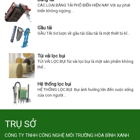
CÁC LOẠI BĂNG TẢI PHỔ BIẾN HIỆN NAY Với sự phát
triển không ngừng...
Gầu tải
GẦU TẢI Sơ lược về gầu tải Gầu tải là một thiết bị kĩ...
Túi vải lọc bụi
TÚI VẢI LỌC BỤI Túi vải lọc bụi là một sản phẩm không
thể...
Hệ thống lọc bụi
HỆ THỐNG LỌC BỤI Bụi ảnh hưởng lớn đến cuộc sống
của con người...
TRỤ SỞ
CÔNG TY TNHH CÔNG NGHỆ MÔI TRƯỜNG HÒA BÌNH XANH