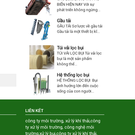
BIẾN HIỆN NAY Với sự
phát triển không ngừng...
Gầu tải
GẦU TẢI Sơ lược về gầu tải
Gầu tải là một thiết bị kĩ...
Túi vải lọc bụi
TÚI VẢI LỌC BỤI Túi vải lọc
bụi là một sản phẩm
không thể...
Hệ thống lọc bụi
HỆ THỐNG LỌC BỤI Bụi
ảnh hưởng lớn đến cuộc
sống của con người...
LIÊN KẾT
công ty môi trường
,
xử lý khí thải
,
công
ty xử lý môi trường
,
công nghệ môi
trường
,
xử lý bụi
,
công ty xử lý khí thải
,