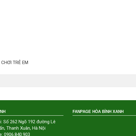
 CHƠI TRẺ EM
ÁNH
FANPAGE HÒA BÌNH XANH
i: Số 262 Ngõ 192 đường Lê
ấn, Thanh Xuân, Hà Nội
e: 0906.840.903