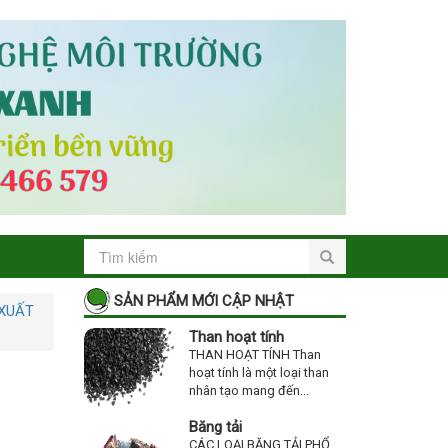
SẢN PHẨM MỚI CẬP NHẬT
 XUẤT
Than hoạt tính
THAN HOẠT TÍNH Than
hoạt tính là một loại than
nhân tạo mang đến...
Băng tải
CÁC LOẠI BĂNG TẢI PHỔ