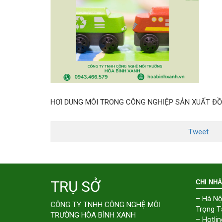
HƠI DUNG MÔI TRONG CÔNG NGHIỆP SẢN XUẤT ĐỒ
Tweet
TRỤ SỞ
CHI NH
– Hà Nộ
CÔNG TY TNHH CÔNG NGHỆ MÔI
Trọng T
TRƯỜNG HÒA BÌNH XANH
– Hotlin