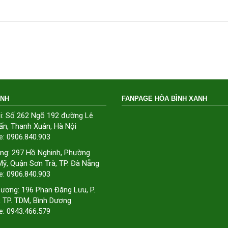
ÁNH
FANPAGE HÒA BÌNH XANH
i: Số 262 Ngõ 192 đường Lê
ấn, Thanh Xuân, Hà Nội
e: 0906.840.903
ng: 297 Hồ Nghinh, Phường
ỹ, Quận Sơn Trà, TP. Đà Nẵng
e: 0906.840.903
Dương: 196 Phan Đăng Lưu, P.
, TP. TDM, Bình Dương
e: 0943.466.579