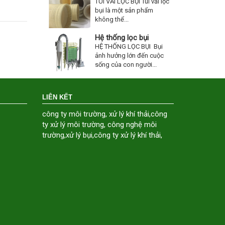
TÚI VẢI LỌC BỤI Túi vải lọc
bụi là một sản phẩm
không thể...
Hệ thống lọc bụi
HỆ THỐNG LỌC BỤI Bụi
ảnh hưởng lớn đến cuộc
sống của con người...
LIÊN KẾT
công ty môi trường
,
xử lý khí thải
,
công
ty xử lý môi trường
,
công nghệ môi
trường
,
xử lý bụi
,
công ty xử lý khí thải
,