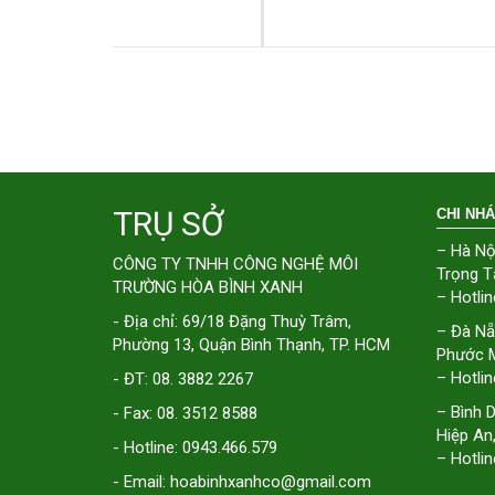
TRỤ SỞ
CHI NH
– Hà Nộ
CÔNG TY TNHH CÔNG NGHỆ MÔI
Trọng T
TRƯỜNG HÒA BÌNH XANH
– Hotlin
- Địa chỉ: 69/18 Đặng Thuỳ Trâm,
– Đà Nẵ
Phường 13, Quận Bình Thạnh, TP. HCM
Phước M
– Hotlin
- ĐT: 08. 3882 2267
– Bình 
- Fax: 08. 3512 8588
Hiệp An
- Hotline: 0943.466.579
– Hotlin
- Email: hoabinhxanhco@gmail.com