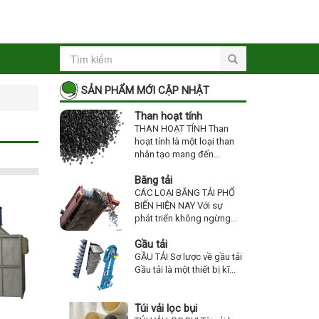
SẢN PHẨM MỚI CẬP NHẬT
Than hoạt tính
THAN HOẠT TÍNH Than
hoạt tính là một loại than
nhân tạo mang đến...
Băng tải
CÁC LOẠI BĂNG TẢI PHỔ
BIẾN HIỆN NAY Với sự
phát triển không ngừng...
Gầu tải
GẦU TẢI Sơ lược về gầu tải
Gầu tải là một thiết bị kĩ...
Túi vải lọc bụi