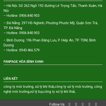
– Hà Nội: Số 262 Ngõ 192 đường Lê Trọng Tấn, Thanh Xuân, Hà
Nội
– Hotline: 0906.840.903
– Đà Nẵng: 297 Hồ Nghinh, Phường Phước Mỹ, Quận Sơn Trà,
TP. Đà Nẵng
– Hotline: 0906.840.903
– Bình Dương: 196 Phan Đăng Lưu, P. Hiệp An, TP. TDM, Bình
Dương
– Hotline: 0943.466.579
FANPAGE HÒA BÌNH XANH
LIÊN KẾT
công ty môi trường
,
xử lý khí thải
,
công ty xử lý môi trường
,
công
nghệ môi trường
,
xử lý bụi
,
công ty xử lý khí thải
,
Follow Us