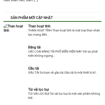
hiệu suất cao, đảm […]
SẢN PHẨM MỚI CẬP NHẬT
Than hoạt tính
THAN HOẠT TÍNH Than hoạt tính là một loại than nhân
tạo mang đến...
Băng tải
CÁC LOẠI BĂNG TẢI PHỔ BIẾN HIỆN NAY Với sự phát
triển không ngừng...
Gầu tải
GẦU TẢI Sơ lược về gầu tải Gầu tải là một thiết bị kĩ...
Túi vải lọc bụi
TÚI VẢI LỌC BỤI Túi vải lọc bụi là một sản phẩm không
thể...