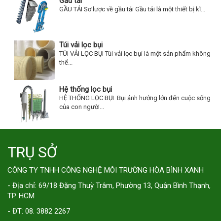
Gầu tải
GẦU TẢI Sơ lược về gầu tải Gầu tải là một thiết bị kĩ...
Túi vải lọc bụi
TÚI VẢI LỌC BỤI Túi vải lọc bụi là một sản phẩm không
thể...
Hệ thống lọc bụi
HỆ THỐNG LỌC BỤI Bụi ảnh hưởng lớn đến cuộc sống
của con người...
TRỤ SỞ
CÔNG TY TNHH CÔNG NGHỆ MÔI TRƯỜNG HÒA BÌNH XANH
- Địa chỉ: 69/18 Đặng Thuỳ Trâm, Phường 13, Quận Bình Thạnh,
TP. HCM
- ĐT: 08. 3882 2267