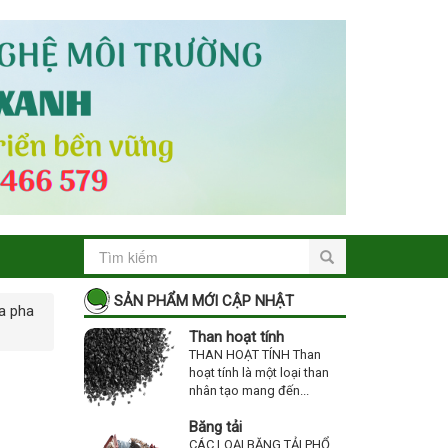
SẢN PHẨM MỚI CẬP NHẬT
va pha
Than hoạt tính
THAN HOẠT TÍNH Than
hoạt tính là một loại than
nhân tạo mang đến...
Băng tải
CÁC LOẠI BĂNG TẢI PHỔ