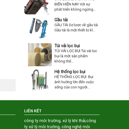
BIẾN HIỆN NAY Với sự
phát triển không ngừng...
Gầu tải
GẦU TẢI Sơ lược về gầu tải
Gầu tải là một thiết bị kĩ...
Túi vải lọc bụi
TÚI VẢI LỌC BỤI Túi vải lọc
bụi là một sản phẩm
không thể...
Hệ thống lọc bụi
HỆ THỐNG LỌC BỤI Bụi
ảnh hưởng lớn đến cuộc
sống của con người...
LIÊN KẾT
công ty môi trường
,
xử lý khí thải
,
công
ty xử lý môi trường
,
công nghệ môi