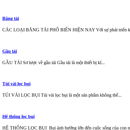
Băng tải
CÁC LOẠI BĂNG TẢI PHỔ BIẾN HIỆN NAY Với sự phát triển kh
Gầu tải
GẦU TẢI Sơ lược về gầu tải Gầu tải là một thiết bị kĩ...
Túi vải lọc bụi
TÚI VẢI LỌC BỤI Túi vải lọc bụi là một sản phẩm không thể...
Hệ thống lọc bụi
HỆ THỐNG LỌC BỤI Bụi ảnh hưởng lớn đến cuộc sống của con ng