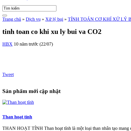
Trang chủ
»
Dịch vụ
»
Xử lý bụi
»
TÍNH TOÁN CƠ KHÍ XỬ LÝ 
tinh toan co khi xu ly bui va CO2
HBX
10 năm trước (22/07)
Tweet
Sản phẩm mới cập nhật
Than hoạt tính
THAN HOẠT TÍNH Than hoạt tính là một loại than nhân tạo mang đ