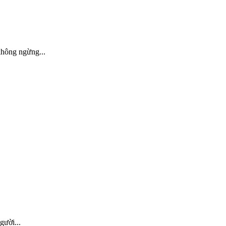
ông ngừng...
ười...