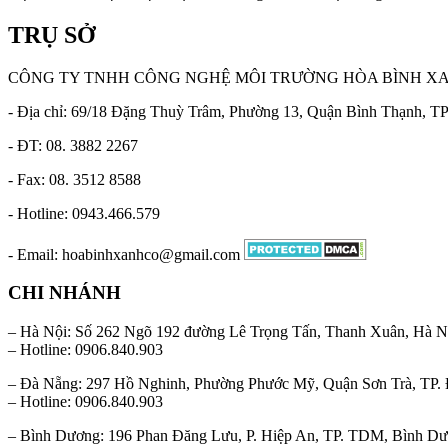
TRỤ SỞ
CÔNG TY TNHH CÔNG NGHỆ MÔI TRƯỜNG HÒA BÌNH X
- Địa chỉ: 69/18 Đặng Thuỳ Trâm, Phường 13, Quận Bình Thạnh, 
- ĐT: 08. 3882 2267
- Fax: 08. 3512 8588
- Hotline: 0943.466.579
- Email: hoabinhxanhco@gmail.com
CHI NHÁNH
– Hà Nội: Số 262 Ngõ 192 đường Lê Trọng Tấn, Thanh Xuân, Hà N
– Hotline: 0906.840.903
– Đà Nẵng: 297 Hồ Nghinh, Phường Phước Mỹ, Quận Sơn Trà, TP.
– Hotline: 0906.840.903
– Bình Dương: 196 Phan Đăng Lưu, P. Hiệp An, TP. TDM, Bình D