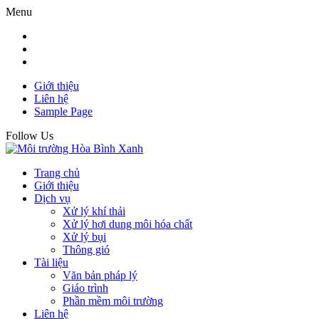
Menu
Giới thiệu
Liên hệ
Sample Page
Follow Us
Trang chủ
Giới thiệu
Dịch vụ
Xử lý khí thải
Xử lý hơi dung môi hóa chất
Xử lý bụi
Thông gió
Tài liệu
Văn bản pháp lý
Giáo trình
Phần mềm môi trường
Liên hệ