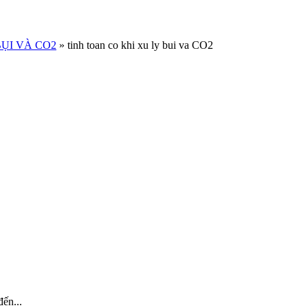
BỤI VÀ CO2
»
tinh toan co khi xu ly bui va CO2
ến...