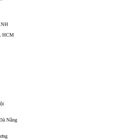
ANH
TP. HCM
ội
 Đà Nẵng
ương