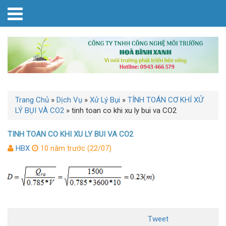
Trang Chủ
»
Dịch Vụ
»
Xử Lý Bụi
»
TÍNH TOÁN CƠ KHÍ XỬ
LÝ BỤI VÀ CO2
»
tinh toan co khi xu ly bui va CO2
TINH TOAN CO KHI XU LY BUI VA CO2
HBX
10 năm trước (22/07)
Tweet