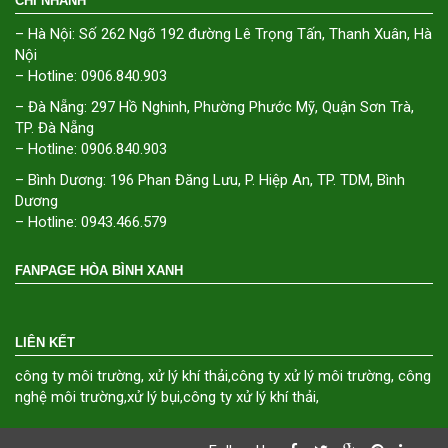
CHI NHÁNH
– Hà Nội: Số 262 Ngõ 192 đường Lê Trọng Tấn, Thanh Xuân, Hà
Nội
– Hotline: 0906.840.903
– Đà Nẵng: 297 Hồ Nghinh, Phường Phước Mỹ, Quận Sơn Trà,
TP. Đà Nẵng
– Hotline: 0906.840.903
– Bình Dương: 196 Phan Đăng Lưu, P. Hiệp An, TP. TDM, Bình
Dương
– Hotline: 0943.466.579
FANPAGE HÒA BÌNH XANH
LIÊN KẾT
công ty môi trường
,
xử lý khí thải
,
công ty xử lý môi trường
,
công
nghệ môi trường
,
xử lý bụi
,
công ty xử lý khí thải
,