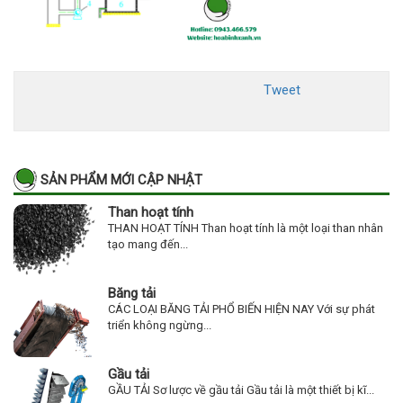
Tweet
SẢN PHẨM MỚI CẬP NHẬT
Than hoạt tính
THAN HOẠT TÍNH Than hoạt tính là một loại than nhân
tạo mang đến...
Băng tải
CÁC LOẠI BĂNG TẢI PHỔ BIẾN HIỆN NAY Với sự phát
triển không ngừng...
Gầu tải
GẦU TẢI Sơ lược về gầu tải Gầu tải là một thiết bị kĩ...