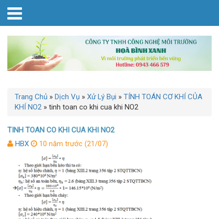
Trang Chủ
»
Dịch Vụ
»
Xử Lý Bụi
»
TÍNH TOÁN CƠ KHÍ CỦA
KHÍ NO2
»
tinh toan co khi cua khi NO2
TINH TOAN CO KHI CUA KHI NO2
HBX
10 năm trước (21/07)