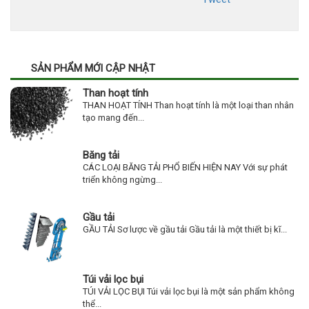
SẢN PHẨM MỚI CẬP NHẬT
Than hoạt tính
THAN HOẠT TÍNH Than hoạt tính là một loại than nhân
tạo mang đến...
Băng tải
CÁC LOẠI BĂNG TẢI PHỔ BIẾN HIỆN NAY Với sự phát
triển không ngừng...
Gầu tải
GẦU TẢI Sơ lược về gầu tải Gầu tải là một thiết bị kĩ...
Túi vải lọc bụi
TÚI VẢI LỌC BỤI Túi vải lọc bụi là một sản phẩm không
thể...