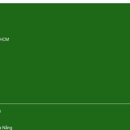
. HCM
i
à Nẵng