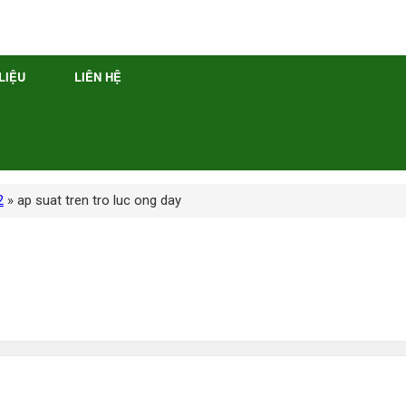
 LIỆU
LIÊN HỆ
2
»
ap suat tren tro luc ong day