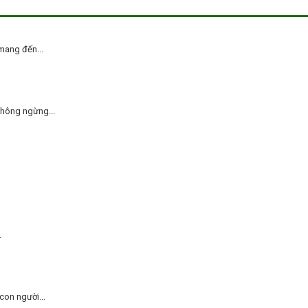
mang đến...
không ngừng...
.
on người...