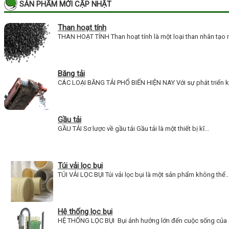
SẢN PHẨM MỚI CẬP NHẬT
Than hoạt tính
THAN HOẠT TÍNH Than hoạt tính là một loại than nhân tạo 
Băng tải
CÁC LOẠI BĂNG TẢI PHỔ BIẾN HIỆN NAY Với sự phát triển 
Gầu tải
GẦU TẢI Sơ lược về gầu tải Gầu tải là một thiết bị kĩ...
Túi vải lọc bụi
TÚI VẢI LỌC BỤI Túi vải lọc bụi là một sản phẩm không thể..
Hệ thống lọc bụi
HỆ THỐNG LỌC BỤI Bụi ảnh hưởng lớn đến cuộc sống của c