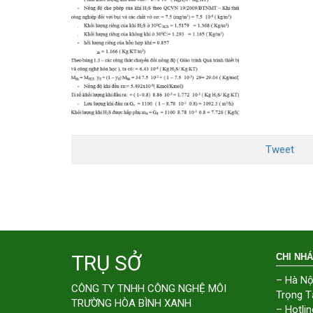
Tweet
TRỤ SỞ
CHI NH
– Hà Nộ
CÔNG TY TNHH CÔNG NGHỆ MÔI
Trọng T
TRƯỜNG HÒA BÌNH XANH
– Hotlin