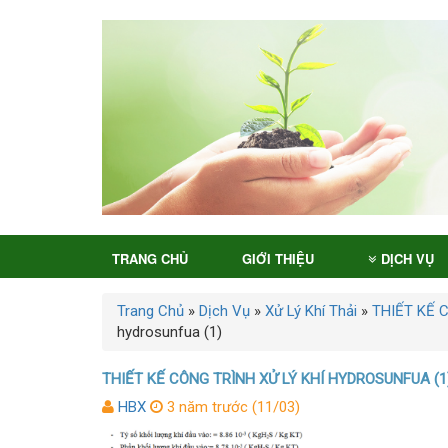
TRANG CHỦ
GIỚI THIỆU
DỊCH VỤ
Trang Chủ
»
Dịch Vụ
»
Xử Lý Khí Thải
»
THIẾT KẾ 
hydrosunfua (1)
THIẾT KẾ CÔNG TRÌNH XỬ LÝ KHÍ HYDROSUNFUA (1
HBX
3 năm trước (11/03)