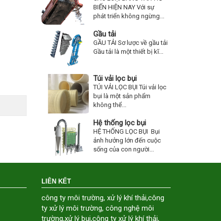
BIẾN HIỆN NAY Với sự
phát triển không ngừng...
Gầu tải
GẦU TẢI Sơ lược về gầu tải
Gầu tải là một thiết bị kĩ...
Túi vải lọc bụi
TÚI VẢI LỌC BỤI Túi vải lọc
bụi là một sản phẩm
không thể...
Hệ thống lọc bụi
HỆ THỐNG LỌC BỤI Bụi
ảnh hưởng lớn đến cuộc
sống của con người...
LIÊN KẾT
công ty môi trường
,
xử lý khí thải
,
công
ty xử lý môi trường
,
công nghệ môi
trường
,
xử lý bụi
,
công ty xử lý khí thải
,