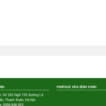
ÁNH
FANPAGE HÒA BÌNH XANH
i: Số 262 Ngõ 192 đường Lê
ấn, Thanh Xuân, Hà Nội
e: 0906.840.903