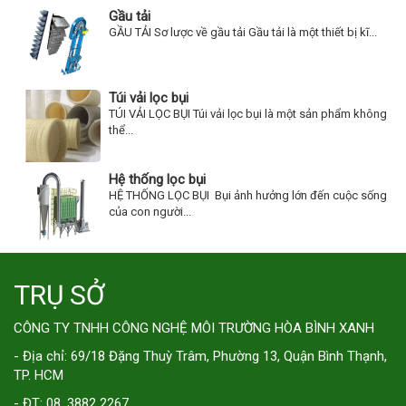
Gầu tải
GẦU TẢI Sơ lược về gầu tải Gầu tải là một thiết bị kĩ...
Túi vải lọc bụi
TÚI VẢI LỌC BỤI Túi vải lọc bụi là một sản phẩm không
thể...
Hệ thống lọc bụi
HỆ THỐNG LỌC BỤI Bụi ảnh hưởng lớn đến cuộc sống
của con người...
TRỤ SỞ
CÔNG TY TNHH CÔNG NGHỆ MÔI TRƯỜNG HÒA BÌNH XANH
- Địa chỉ: 69/18 Đặng Thuỳ Trâm, Phường 13, Quận Bình Thạnh,
TP. HCM
- ĐT: 08. 3882 2267