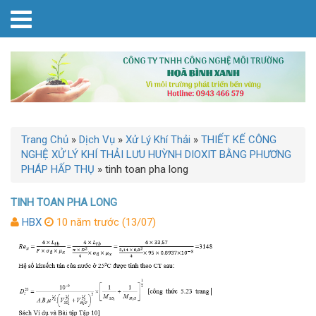
Trang Chủ
»
Dịch Vụ
»
Xử Lý Khí Thải
»
THIẾT KẾ CÔNG
NGHỆ XỬ LÝ KHÍ THẢI LƯU HUỲNH DIOXIT BẰNG PHƯƠNG
PHÁP HẤP THỤ
»
tinh toan pha long
TINH TOAN PHA LONG
HBX
10 năm trước (13/07)