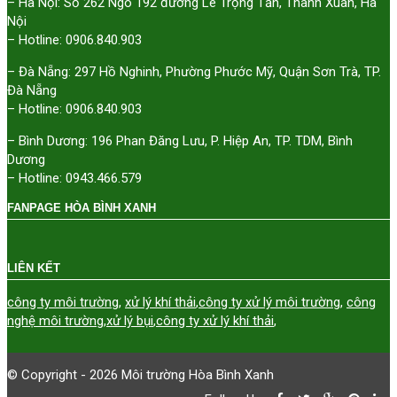
– Hà Nội: Số 262 Ngõ 192 đường Lê Trọng Tấn, Thanh Xuân, Hà
Nội
– Hotline: 0906.840.903
– Đà Nẵng: 297 Hồ Nghinh, Phường Phước Mỹ, Quận Sơn Trà, TP.
Đà Nẵng
– Hotline: 0906.840.903
– Bình Dương: 196 Phan Đăng Lưu, P. Hiệp An, TP. TDM, Bình
Dương
– Hotline: 0943.466.579
FANPAGE HÒA BÌNH XANH
LIÊN KẾT
công ty môi trường
,
xử lý khí thải
,
công ty xử lý môi trường
,
công
nghệ môi trường
,
xử lý bụi
,
công ty xử lý khí thải
,
© Copyright - 2026 Môi trường Hòa Bình Xanh