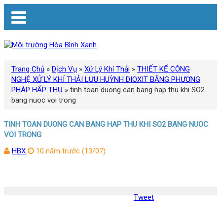
Trang Chủ
»
Dịch Vụ
»
Xử Lý Khí Thải
»
THIẾT KẾ CÔNG
NGHỆ XỬ LÝ KHÍ THẢI LƯU HUỲNH DIOXIT BẰNG PHƯƠNG
PHÁP HẤP THỤ
»
tinh toan duong can bang hap thu khi SO2
bang nuoc voi trong
TINH TOAN DUONG CAN BANG HAP THU KHI SO2 BANG NUOC
VOI TRONG
HBX
10 năm trước (13/07)
Tweet