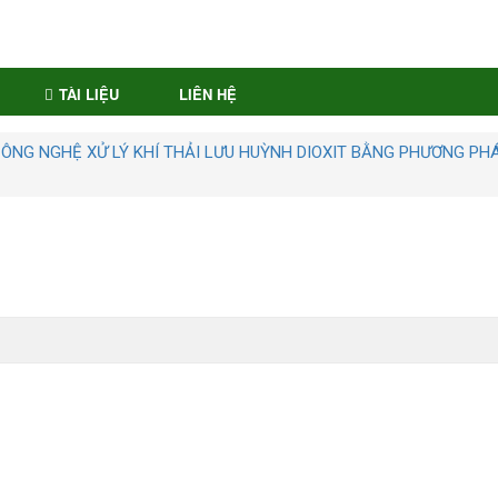
TÀI LIỆU
LIÊN HỆ
CÔNG NGHỆ XỬ LÝ KHÍ THẢI LƯU HUỲNH DIOXIT BẰNG PHƯƠNG PH