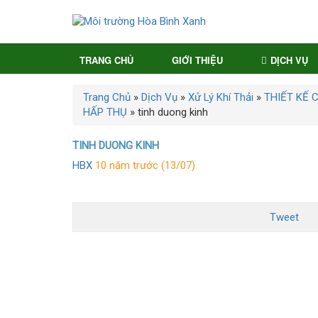
TRANG CHỦ
GIỚI THIỆU
DỊCH VỤ
Trang Chủ
»
Dịch Vụ
»
Xử Lý Khí Thải
»
THIẾT KẾ 
HẤP THỤ
»
tinh duong kinh
TINH DUONG KINH
HBX
10 năm trước (13/07)
Tweet