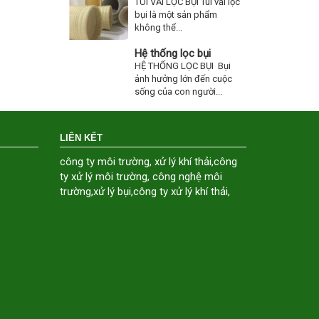
TÚI VẢI LỌC BỤI Túi vải lọc
bụi là một sản phẩm
không thể...
Hệ thống lọc bụi
HỆ THỐNG LỌC BỤI Bụi
ảnh hưởng lớn đến cuộc
sống của con người...
LIÊN KẾT
công ty môi trường
,
xử lý khí thải
,
công
ty xử lý môi trường
,
công nghệ môi
trường
,
xử lý bụi
,
công ty xử lý khí thải
,