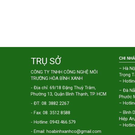
TRỤ SỞ
CHI NH
– Hà Nộ
CÔNG TY TNHH CÔNG NGHỆ MÔI
Trọng T
TRƯỜNG HÒA BÌNH XANH
– Hotlin
- Địa chỉ: 69/18 Đặng Thuỳ Trâm,
– Đà Nẵ
Phường 13, Quận Bình Thạnh, TP. HCM
Phước M
– Hotlin
- ĐT: 08. 3882 2267
– Bình 
- Fax: 08. 3512 8588
Hiệp An
- Hotline: 0943.466.579
– Hotlin
- Email: hoabinhxanhco@gmail.com