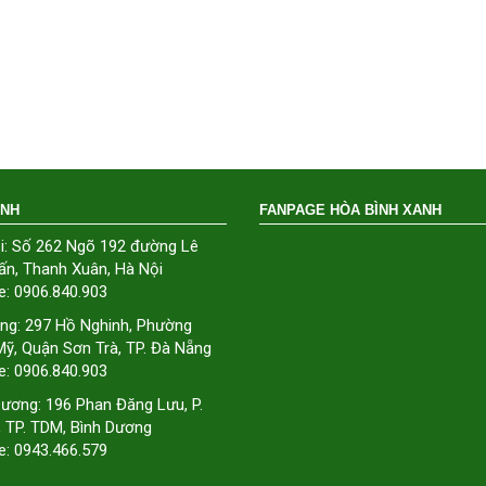
ÁNH
FANPAGE HÒA BÌNH XANH
i: Số 262 Ngõ 192 đường Lê
ấn, Thanh Xuân, Hà Nội
e: 0906.840.903
ng: 297 Hồ Nghinh, Phường
ỹ, Quận Sơn Trà, TP. Đà Nẵng
e: 0906.840.903
Dương: 196 Phan Đăng Lưu, P.
, TP. TDM, Bình Dương
e: 0943.466.579