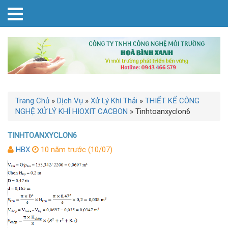
Trang Chủ
»
Dịch Vụ
»
Xử Lý Khí Thải
»
THIẾT KẾ CÔNG
NGHỆ XỬ LÝ KHÍ HIOXIT CACBON
»
Tinhtoanxyclon6
TINHTOANXYCLON6
HBX
10 năm trước (10/07)