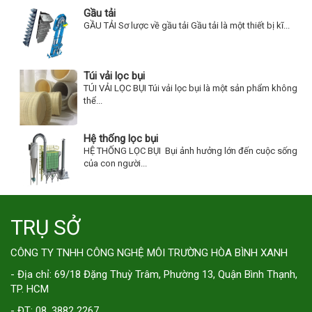
Gầu tải
GẦU TẢI Sơ lược về gầu tải Gầu tải là một thiết bị kĩ...
Túi vải lọc bụi
TÚI VẢI LỌC BỤI Túi vải lọc bụi là một sản phẩm không
thể...
Hệ thống lọc bụi
HỆ THỐNG LỌC BỤI Bụi ảnh hưởng lớn đến cuộc sống
của con người...
TRỤ SỞ
CÔNG TY TNHH CÔNG NGHỆ MÔI TRƯỜNG HÒA BÌNH XANH
- Địa chỉ: 69/18 Đặng Thuỳ Trâm, Phường 13, Quận Bình Thạnh,
TP. HCM
- ĐT: 08. 3882 2267