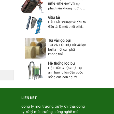
BIẾN HIỆN NAY Với sự
phát triển không ngừng...
Gầu tải
GẦU TẢI Sơ lược về gầu tải
Gầu tải là một thiết bị kĩ...
Túi vải lọc bụi
TÚI VẢI LỌC BỤI Túi vải lọc
bụi là một sản phẩm
không thể...
Hệ thống lọc bụi
HỆ THỐNG LỌC BỤI Bụi
ảnh hưởng lớn đến cuộc
sống của con người...
LIÊN KẾT
công ty môi trường
,
xử lý khí thải
,
công
ty xử lý môi trường
,
công nghệ môi