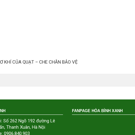
CƠ KHÍ CỦA QUẠT – CHE CHẮN BẢO VỆ
ÁNH
FANPAGE HÒA BÌNH XANH
i: Số 262 Ngõ 192 đường Lê
ấn, Thanh Xuân, Hà Nội
e: 0906.840.903