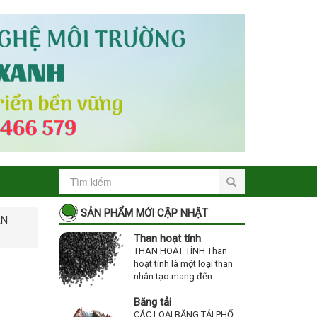
SẢN PHẨM MỚI CẬP NHẬT
ẮN
Than hoạt tính
THAN HOẠT TÍNH Than
hoạt tính là một loại than
nhân tạo mang đến...
Băng tải
CÁC LOẠI BĂNG TẢI PHỔ