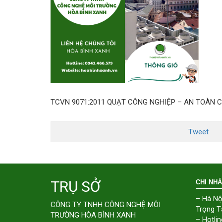
TCVN 9071:2011 QUẠT CÔNG NGHIỆP – AN TOÀN 
Tweet
TRỤ SỞ
CHI NH
– Hà Nộ
CÔNG TY TNHH CÔNG NGHỆ MÔI
Trọng T
TRƯỜNG HÒA BÌNH XANH
– Hotlin