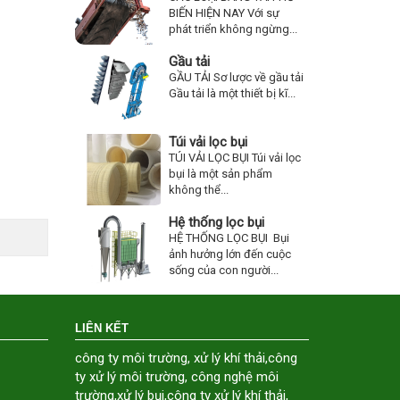
BIẾN HIỆN NAY Với sự
phát triển không ngừng...
Gầu tải
GẦU TẢI Sơ lược về gầu tải
Gầu tải là một thiết bị kĩ...
Túi vải lọc bụi
TÚI VẢI LỌC BỤI Túi vải lọc
bụi là một sản phẩm
không thể...
Hệ thống lọc bụi
HỆ THỐNG LỌC BỤI Bụi
ảnh hưởng lớn đến cuộc
sống của con người...
LIÊN KẾT
công ty môi trường
,
xử lý khí thải
,
công
ty xử lý môi trường
,
công nghệ môi
trường
,
xử lý bụi
,
công ty xử lý khí thải
,