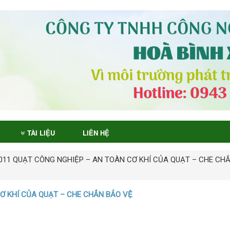
TÀI LIỆU
LIÊN HỆ
011 QUẠT CÔNG NGHIỆP – AN TOÀN CƠ KHÍ CỦA QUẠT – CHE CH
CƠ KHÍ CỦA QUẠT – CHE CHẮN BẢO VỆ