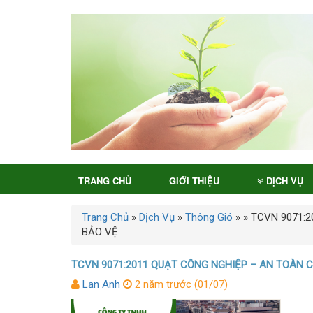
TRANG CHỦ
GIỚI THIỆU
DỊCH VỤ
Trang Chủ
»
Dịch Vụ
»
Thông Gió
»
»
TCVN 9071:2
BẢO VỆ
TCVN 9071:2011 QUẠT CÔNG NGHIỆP – AN TOÀN 
Lan Anh
2 năm trước (01/07)