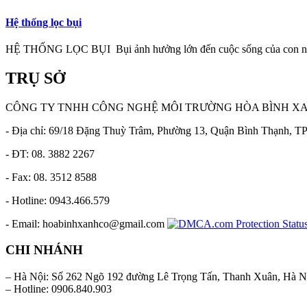
Hệ thống lọc bụi
HỆ THỐNG LỌC BỤI Bụi ảnh hưởng lớn đến cuộc sống của con ng
TRỤ SỞ
CÔNG TY TNHH CÔNG NGHỆ MÔI TRƯỜNG HÒA BÌNH X
- Địa chỉ: 69/18 Đặng Thuỳ Trâm, Phường 13, Quận Bình Thạnh, 
- ĐT: 08. 3882 2267
- Fax: 08. 3512 8588
- Hotline: 0943.466.579
- Email: hoabinhxanhco@gmail.com
CHI NHÁNH
– Hà Nội: Số 262 Ngõ 192 đường Lê Trọng Tấn, Thanh Xuân, Hà N
– Hotline: 0906.840.903