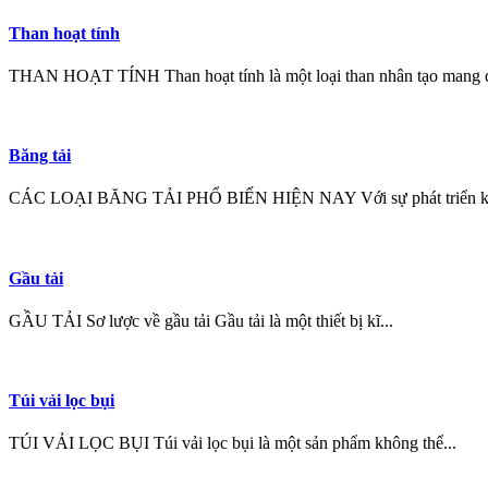
Than hoạt tính
THAN HOẠT TÍNH Than hoạt tính là một loại than nhân tạo mang đ
Băng tải
CÁC LOẠI BĂNG TẢI PHỔ BIẾN HIỆN NAY Với sự phát triển kh
Gầu tải
GẦU TẢI Sơ lược về gầu tải Gầu tải là một thiết bị kĩ...
Túi vải lọc bụi
TÚI VẢI LỌC BỤI Túi vải lọc bụi là một sản phẩm không thể...