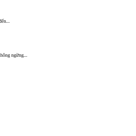
ến...
ông ngừng...