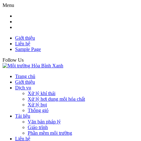
Menu
Giới thiệu
Liên hệ
Sample Page
Follow Us
Trang chủ
Giới thiệu
Dịch vụ
Xử lý khí thải
Xử lý hơi dung môi hóa chất
Xử lý bụi
Thông gió
Tài liệu
Văn bản pháp lý
Giáo trình
Phần mềm môi trường
Liên hệ