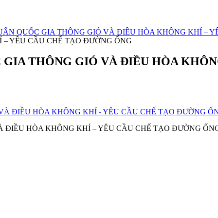
 CHUẨN QUỐC GIA THÔNG GIÓ VÀ ĐIỀU HÒA KHÔNG KHÍ –
Í – YÊU CẦU CHẾ TẠO ĐƯỜNG ỐNG
ỐC GIA THÔNG GIÓ VÀ ĐIỀU HÒA KHÔ
 VÀ ĐIỀU HÒA KHÔNG KHÍ – YÊU CẦU CHẾ TẠO ĐƯỜNG ỐN