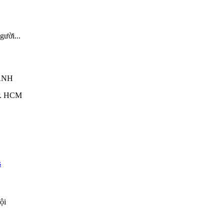
ười...
ANH
TP. HCM
ội