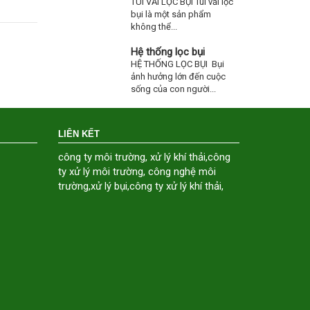
TÚI VẢI LỌC BỤI Túi vải lọc
bụi là một sản phẩm
không thể...
Hệ thống lọc bụi
HỆ THỐNG LỌC BỤI Bụi
ảnh hưởng lớn đến cuộc
sống của con người...
LIÊN KẾT
công ty môi trường
,
xử lý khí thải
,
công
ty xử lý môi trường
,
công nghệ môi
trường
,
xử lý bụi
,
công ty xử lý khí thải
,