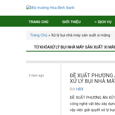
TRANG CHỦ
GIỚI THIỆU
DỊCH VỤ
Trang Chủ
»
Xử lý bụi nhà máy sản xuất xi măng
TỪ KHÓAXỬ LÝ BỤI NHÀ MÁY SẢN XUẤT XI MĂ
ĐỀ XUẤT PHƯƠNG
3 năm ago
XỬ LÝ BỤI NHÀ MÁ
Bởi
HBX
Dịch vụ
ĐỀ XUẤT PHƯƠNG ÁN XỬ LÝ
công nghệ vật liệu xây dựn
vậy việc giải quyết xử lý bụ