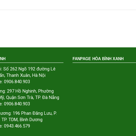
ÁNH
FANPAGE HÒA BÌNH XANH
i: Số 262 Ngõ 192 đường Lê
ấn, Thanh Xuân, Hà Nội
e: 0906.840.903
ng: 297 Hồ Nghinh, Phường
ỹ, Quận Sơn Trà, TP. Đà Nẵng
e: 0906.840.903
Dương: 196 Phan Đăng Lưu, P.
, TP. TDM, Bình Dương
e: 0943.466.579