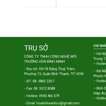
TRỤ SỞ
CHI NH
– Hà Nộ
CÔNG TY TNHH CÔNG NGHỆ MÔI
Trọng T
TRƯỜNG HÒA BÌNH XANH
– Hotlin
- Địa chỉ: 69/18 Đặng Thuỳ Trâm,
– Đà Nẵ
Phường 13, Quận Bình Thạnh, TP. HCM
Phước M
– Hotlin
- ĐT: 08. 3882 2267
– Bình 
- Fax: 08. 3512 8588
Hiệp An
- Hotline: 0943.466.579
– Hotlin
- Email: hoabinhxanhco@gmail.com