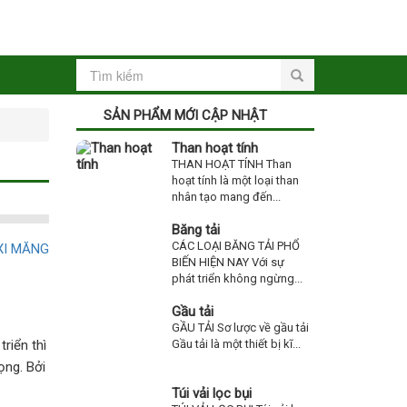
SẢN PHẨM MỚI CẬP NHẬT
Than hoạt tính
THAN HOẠT TÍNH Than
hoạt tính là một loại than
nhân tạo mang đến...
Băng tải
CÁC LOẠI BĂNG TẢI PHỔ
BIẾN HIỆN NAY Với sự
phát triển không ngừng...
Gầu tải
GẦU TẢI Sơ lược về gầu tải
iển thì
Gầu tải là một thiết bị kĩ...
ọng. Bởi
Túi vải lọc bụi