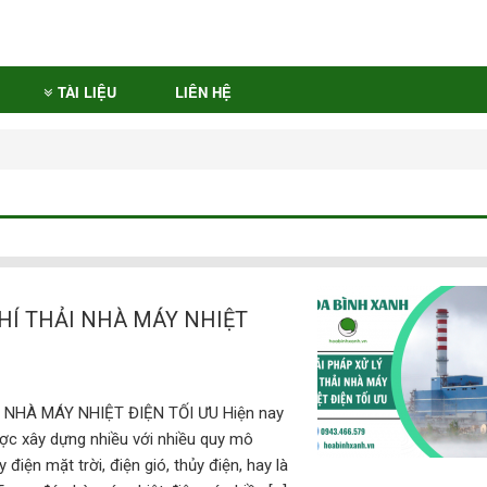
TÀI LIỆU
LIÊN HỆ
KHÍ THẢI NHÀ MÁY NHIỆT
I NHÀ MÁY NHIỆT ĐIỆN TỐI ƯU Hiện nay
ợc xây dựng nhiều với nhiều quy mô
 điện mặt trời, điện gió, thủy điện, hay là