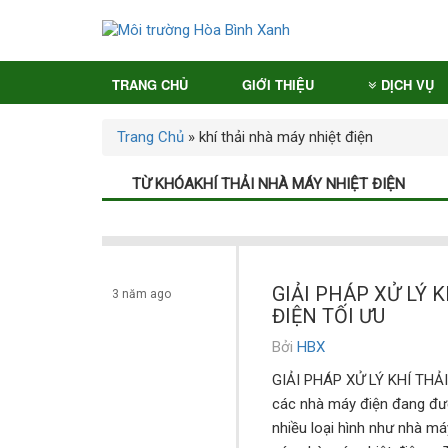
TRANG CHỦ
GIỚI THIỆU
DỊCH VỤ
Trang Chủ
»
khí thải nhà máy nhiệt điện
TỪ KHÓAKHÍ THẢI NHÀ MÁY NHIỆT ĐIỆN
GIẢI PHÁP XỬ LÝ 
3 năm ago
ĐIỆN TỐI ƯU
Bởi
HBX
Dịch vụ
GIẢI PHÁP XỬ LÝ KHÍ THẢ
các nhà máy điện đang đư
nhiều loại hình như nhà máy