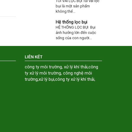
TÚI VẢI LỌC BỤI Túi vải lọc
bụi là một sản phẩm
không thể...
Hệ thống lọc bụi
HỆ THỐNG LỌC BỤI Bụi
ảnh hưởng lớn đến cuộc
sống của con người...
LIÊN KẾT
công ty môi trường
,
xử lý khí thải
,
công
ty xử lý môi trường
,
công nghệ môi
trường
,
xử lý bụi
,
công ty xử lý khí thải
,