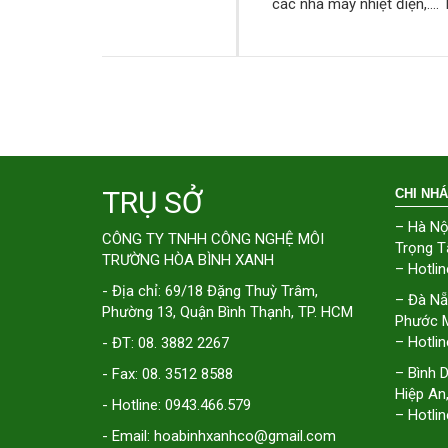
các nhà máy nhiệt điện,…. 
TRỤ SỞ
CHI NH
– Hà Nộ
CÔNG TY TNHH CÔNG NGHỆ MÔI
Trọng T
TRƯỜNG HÒA BÌNH XANH
– Hotlin
- Địa chỉ: 69/18 Đặng Thuỳ Trâm,
– Đà Nẵ
Phường 13, Quận Bình Thạnh, TP. HCM
Phước M
– Hotlin
- ĐT: 08. 3882 2267
– Bình 
- Fax: 08. 3512 8588
Hiệp An
- Hotline: 0943.466.579
– Hotlin
- Email: hoabinhxanhco@gmail.com