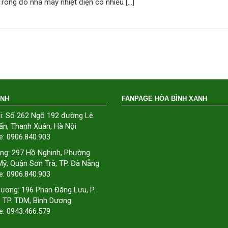
Trong đó nhà máy nhiệt điện có nhiều […]
ÁNH
FANPAGE HÒA BÌNH XANH
i: Số 262 Ngõ 192 đường Lê
ấn, Thanh Xuân, Hà Nội
e: 0906.840.903
ng: 297 Hồ Nghinh, Phường
ỹ, Quận Sơn Trà, TP. Đà Nẵng
e: 0906.840.903
Dương: 196 Phan Đăng Lưu, P.
, TP. TDM, Bình Dương
e: 0943.466.579