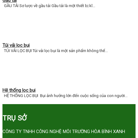
Gầu tải
GẦU TẢI Sơ lược về gầu tải Gầu tải là một thiết bị kĩ...
Túi vải lọc bụi
TÚI VẢI LỌC BỤI Túi vải lọc bụi là một sản phẩm không thể...
Hệ thống lọc bụi
HỆ THỐNG LỌC BỤI Bụi ảnh hưởng lớn đến cuộc sống của con người...
TRỤ SỞ
CÔNG TY TNHH CÔNG NGHỆ MÔI TRƯỜNG HÒA BÌNH XANH