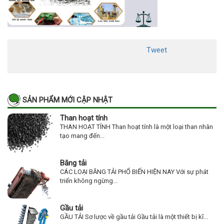
Tweet
SẢN PHẨM MỚI CẬP NHẬT
Than hoạt tính
THAN HOẠT TÍNH Than hoạt tính là một loại than nhân
tạo mang đến...
Băng tải
CÁC LOẠI BĂNG TẢI PHỔ BIẾN HIỆN NAY Với sự phát
triển không ngừng...
Gầu tải
GẦU TẢI Sơ lược về gầu tải Gầu tải là một thiết bị kĩ...