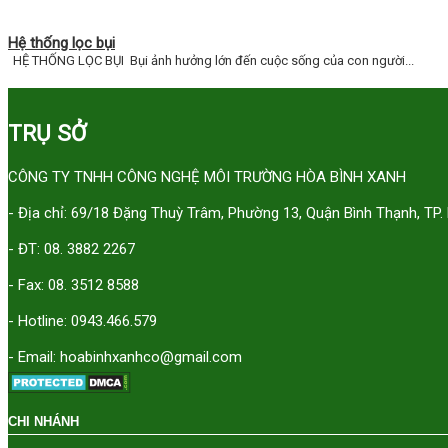
Hệ thống lọc bụi
HỆ THỐNG LỌC BỤI Bụi ảnh hưởng lớn đến cuộc sống của con người...
TRỤ SỞ
CÔNG TY TNHH CÔNG NGHỆ MÔI TRƯỜNG HÒA BÌNH XANH
- Địa chỉ: 69/18 Đặng Thuỳ Trâm, Phường 13, Quận Bình Thạnh, TP
- ĐT: 08. 3882 2267
- Fax: 08. 3512 8588
- Hotline: 0943.466.579
- Email: hoabinhxanhco@gmail.com
CHI NHÁNH