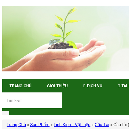
TRANG CHỦ
GIỚI THIỆU
DỊCH VỤ
TÀI
Trang Chủ
»
Sản Phẩm
»
Linh Kiện - Vật Liệu
»
Gầu Tải
»
Gầu tải 