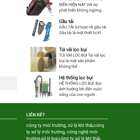
BIẾN HIỆN NAY Với sự
phát triển không ngừng...
Gầu tải
GẦU TẢI Sơ lược về gầu tải
Gầu tải là một thiết bị kĩ...
Túi vải lọc bụi
TÚI VẢI LỌC BỤI Túi vải lọc
bụi là một sản phẩm
không thể...
Hệ thống lọc bụi
HỆ THỐNG LỌC BỤI Bụi
ảnh hưởng lớn đến cuộc
sống của con người...
LIÊN KẾT
công ty môi trường
,
xử lý khí thải
,
công
ty xử lý môi trường
,
công nghệ môi
trường
,
xử lý bụi
,
công ty xử lý khí thải
,