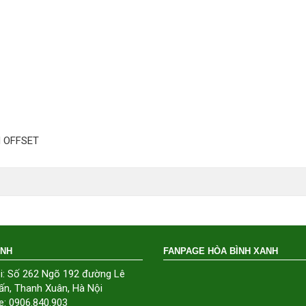
N OFFSET
ÁNH
FANPAGE HÒA BÌNH XANH
i: Số 262 Ngõ 192 đường Lê
ấn, Thanh Xuân, Hà Nội
e: 0906.840.903