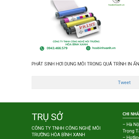
PHÁT SINH HƠI DUNG MÔI TRONG QUÁ TRÌNH IN Ấ
Tweet
TRỤ SỞ
CHI NH
– Hà Nộ
CÔNG TY TNHH CÔNG NGHỆ MÔI
Trọng T
TRƯỜNG HÒA BÌNH XANH
– Hotlin