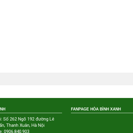
ÁNH
FANPAGE HÒA BÌNH XANH
i: Số 262 Ngõ 192 đường Lê
ấn, Thanh Xuân, Hà Nội
e: 0906.840.903