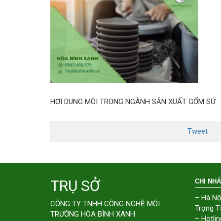
HƠI DUNG MÔI TRONG NGÀNH SẢN XUẤT GỐM SỨ
Tweet
TRỤ SỞ
CHI NH
– Hà Nộ
CÔNG TY TNHH CÔNG NGHỆ MÔI
Trọng T
TRƯỜNG HÒA BÌNH XANH
– Hotlin