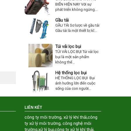
BIẾN HIỆN NAY Với sự
phát triển không ngừng...
Gầu tải
GẦU TẢI Sơ lược về gầu tải
Gầu tải là một thiết bị kĩ...
Túi vải lọc bụi
TÚI VẢI LỌC BỤI Túi vải lọc
bụi là một sản phẩm
không thể...
Hệ thống lọc bụi
HỆ THỐNG LỌC BỤI Bụi
ảnh hưởng lớn đến cuộc
sống của con người...
LIÊN KẾT
công ty môi trường
,
xử lý khí thải
,
công
ty xử lý môi trường
,
công nghệ môi
trường
,
xử lý bụi
,
công ty xử lý khí thải
,