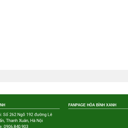
ÁNH
FANPAGE HÒA BÌNH XANH
i: Số 262 Ngõ 192 đường Lê
ấn, Thanh Xuân, Hà Nội
e: 0906.840.903