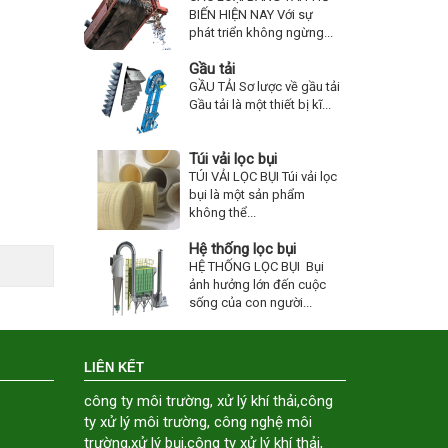
BIẾN HIỆN NAY Với sự
phát triển không ngừng...
Gầu tải
GẦU TẢI Sơ lược về gầu tải
Gầu tải là một thiết bị kĩ...
Túi vải lọc bụi
TÚI VẢI LỌC BỤI Túi vải lọc
bụi là một sản phẩm
không thể...
Hệ thống lọc bụi
HỆ THỐNG LỌC BỤI Bụi
ảnh hưởng lớn đến cuộc
sống của con người...
LIÊN KẾT
công ty môi trường
,
xử lý khí thải
,
công
ty xử lý môi trường
,
công nghệ môi
trường
,
xử lý bụi
,
công ty xử lý khí thải
,