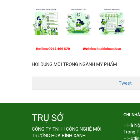
HƠI DUNG MÔI TRONG NGÀNH MỸ PHẨM
Tweet
TRỤ SỞ
CHI NH
– Hà Nộ
CÔNG TY TNHH CÔNG NGHỆ MÔI
Trọng T
TRƯỜNG HÒA BÌNH XANH
– Hotlin