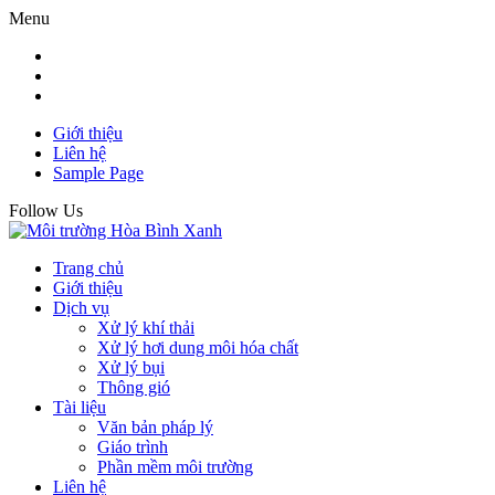
Menu
Giới thiệu
Liên hệ
Sample Page
Follow Us
Trang chủ
Giới thiệu
Dịch vụ
Xử lý khí thải
Xử lý hơi dung môi hóa chất
Xử lý bụi
Thông gió
Tài liệu
Văn bản pháp lý
Giáo trình
Phần mềm môi trường
Liên hệ