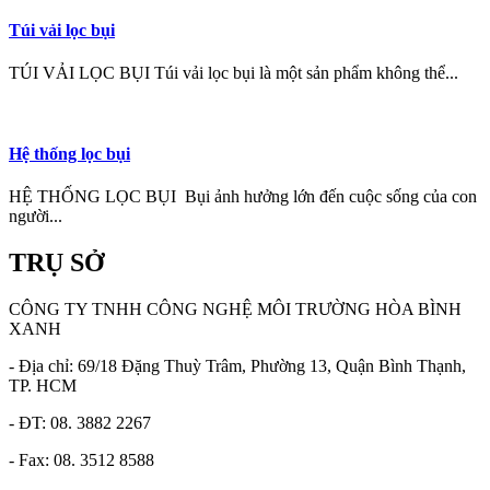
Túi vải lọc bụi
TÚI VẢI LỌC BỤI Túi vải lọc bụi là một sản phẩm không thể...
Hệ thống lọc bụi
HỆ THỐNG LỌC BỤI Bụi ảnh hưởng lớn đến cuộc sống của con
người...
TRỤ SỞ
CÔNG TY TNHH CÔNG NGHỆ MÔI TRƯỜNG HÒA BÌNH
XANH
- Địa chỉ: 69/18 Đặng Thuỳ Trâm, Phường 13, Quận Bình Thạnh,
TP. HCM
- ĐT: 08. 3882 2267
- Fax: 08. 3512 8588