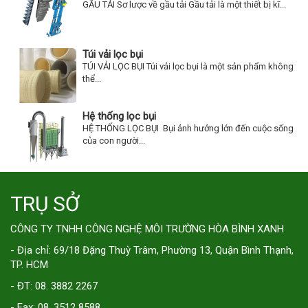
GẦU TẢI Sơ lược về gầu tải Gầu tải là một thiết bị kĩ...
Túi vải lọc bụi
TÚI VẢI LỌC BỤI Túi vải lọc bụi là một sản phẩm không
thể...
Hệ thống lọc bụi
HỆ THỐNG LỌC BỤI Bụi ảnh hưởng lớn đến cuộc sống
của con người...
TRỤ SỞ
CÔNG TY TNHH CÔNG NGHỆ MÔI TRƯỜNG HÒA BÌNH XANH
- Địa chỉ: 69/18 Đặng Thuỳ Trâm, Phường 13, Quận Bình Thạnh,
TP. HCM
- ĐT: 08. 3882 2267
- Fax: 08. 3512 8588