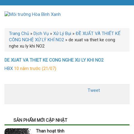
Trang Chủ
»
Dịch Vụ
»
Xử Lý Bụi
»
ĐỀ XUẤT VÀ THIẾT KẾ
CÔNG NGHỆ XỬ LÝ KHÍ NO2
»
de xuat va thiet ke cong
nghe xu ly khi NO2
DE XUAT VA THIET KE CONG NGHE XU LY KHI NO2
HBX
10 năm trước (21/07)
Tweet
SẢN PHẨM MỚI CẬP NHẬT
Than hoạt tính