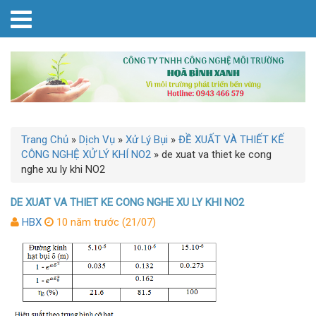
Trang Chủ
»
Dịch Vụ
»
Xử Lý Bụi
»
ĐỀ XUẤT VÀ THIẾT KẾ
CÔNG NGHỆ XỬ LÝ KHÍ NO2
»
de xuat va thiet ke cong
nghe xu ly khi NO2
DE XUAT VA THIET KE CONG NGHE XU LY KHI NO2
HBX
10 năm trước (21/07)