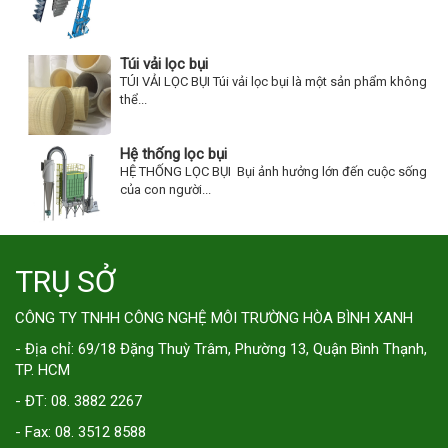
Túi vải lọc bụi
TÚI VẢI LỌC BỤI Túi vải lọc bụi là một sản phẩm không
thể...
Hệ thống lọc bụi
HỆ THỐNG LỌC BỤI Bụi ảnh hưởng lớn đến cuộc sống
của con người...
TRỤ SỞ
CÔNG TY TNHH CÔNG NGHỆ MÔI TRƯỜNG HÒA BÌNH XANH
- Địa chỉ: 69/18 Đặng Thuỳ Trâm, Phường 13, Quận Bình Thạnh,
TP. HCM
- ĐT: 08. 3882 2267
- Fax: 08. 3512 8588