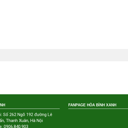
ÁNH
FANPAGE HÒA BÌNH XANH
i: Số 262 Ngõ 192 đường Lê
ấn, Thanh Xuân, Hà Nội
e: 0906.840.903