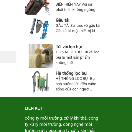
BIẾN HIỆN NAY Với sự
phát triển không ngừng...
Gầu tải
GẦU TẢI Sơ lược về gầu tải
Gầu tải là một thiết bị kĩ...
Túi vải lọc bụi
TÚI VẢI LỌC BỤI Túi vải lọc
bụi là một sản phẩm
không thể...
Hệ thống lọc bụi
HỆ THỐNG LỌC BỤI Bụi
ảnh hưởng lớn đến cuộc
sống của con người...
LIÊN KẾT
công ty môi trường
,
xử lý khí thải
,
công
ty xử lý môi trường
,
công nghệ môi
trường
,
xử lý bụi
,
công ty xử lý khí thải
,