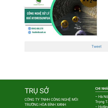
Tweet
TRỤ SỞ
CHI NH
– Hà Nộ
CÔNG TY TNHH CÔNG NGHỆ MÔI
Trọng T
TRƯỜNG HÒA BÌNH XANH
– Hotlin