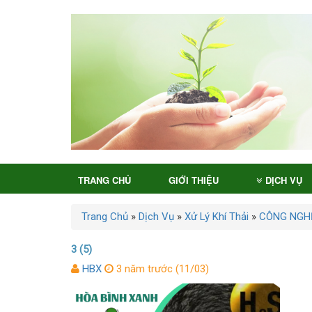
TRANG CHỦ
GIỚI THIỆU
DỊCH VỤ
Trang Chủ
»
Dịch Vụ
»
Xử Lý Khí Thải
»
CÔNG NGHỆ
3 (5)
HBX
3 năm trước (11/03)