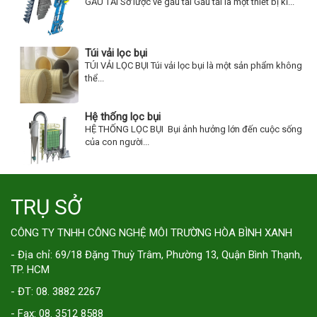
GẦU TẢI Sơ lược về gầu tải Gầu tải là một thiết bị kĩ...
Túi vải lọc bụi
TÚI VẢI LỌC BỤI Túi vải lọc bụi là một sản phẩm không
thể...
Hệ thống lọc bụi
HỆ THỐNG LỌC BỤI Bụi ảnh hưởng lớn đến cuộc sống
của con người...
TRỤ SỞ
CÔNG TY TNHH CÔNG NGHỆ MÔI TRƯỜNG HÒA BÌNH XANH
- Địa chỉ: 69/18 Đặng Thuỳ Trâm, Phường 13, Quận Bình Thạnh,
TP. HCM
- ĐT: 08. 3882 2267
- Fax: 08. 3512 8588