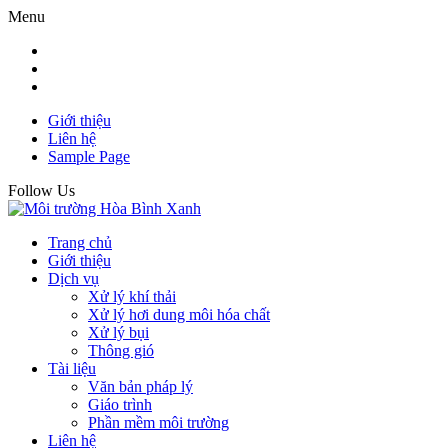
Menu
Giới thiệu
Liên hệ
Sample Page
Follow Us
Trang chủ
Giới thiệu
Dịch vụ
Xử lý khí thải
Xử lý hơi dung môi hóa chất
Xử lý bụi
Thông gió
Tài liệu
Văn bản pháp lý
Giáo trình
Phần mềm môi trường
Liên hệ